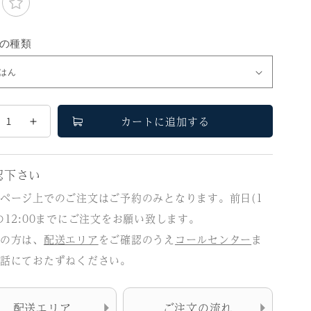
の種類
カートに追加する
牛
す
き
認下さい
焼
ページ上でのご注文はご予約のみとなります。前日(1
き
の12:00までにご注文をお願い致します。
御
の方は、
配送エリア
をご確認のうえ
コールセンター
ま
膳
話にておたずねください。
団
（団
体
）
様）
配送エリア
ご注文の流れ