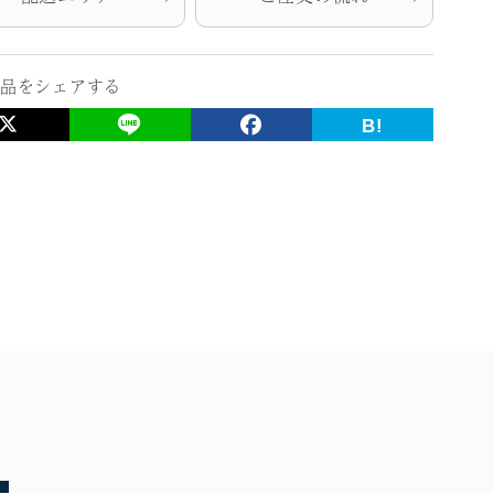
の
数
量
品をシェアする
を
B!
増
や
す