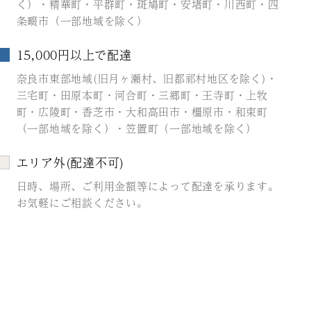
く）・精華町・平群町・斑鳩町・安堵町・川西町・四
条畷市（一部地域を除く）
15,000円以上で配達
奈良市東部地域(旧月ヶ瀬村、旧都祁村地区を除く)・
三宅町・田原本町・河合町・三郷町・王寺町・上牧
町・広陵町・香芝市・大和高田市・橿原市・和束町
（一部地域を除く）・笠置町（一部地域を除く）
エリア外(配達不可)
日時、場所、ご利用金額等によって配達を承ります。
お気軽にご相談ください。