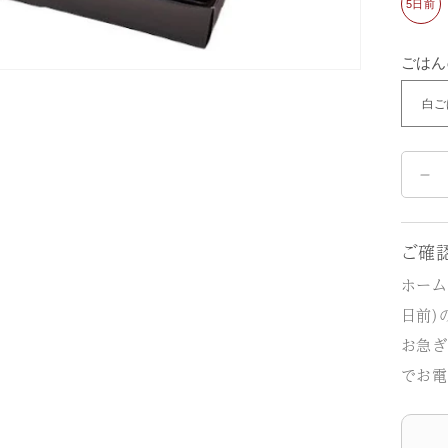
5日前
ごはん
牛
す
き
ご確
焼
ホーム
き
日前)
御
お急ぎ
膳
でお電
（
体
様