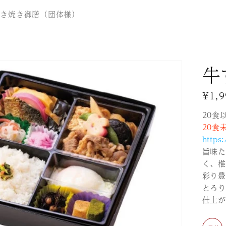
すき焼き御膳（団体様）
牛
通
¥1,
常
20食
価
20食
格
https
旨味た
く、椎
彩り豊
とろり
仕上が