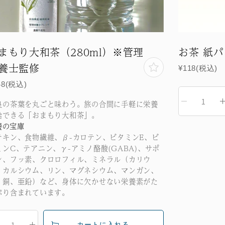
まもり大和茶（280ml）※管理
お茶 紙パ
養士監修
¥118(税込)
48(税込)
良の茶葉を丸ごと味わう。旅の合間に手軽に栄養
給できる「おまもり大和茶」。
養の宝庫
テキン、食物繊維、β-カロテン、ビタミンE、ビ
ミンC、テアニン、γ-アミノ酪酸(GABA)、サポ
ン、フッ素、クロロフィル、ミネラル（カリウ
、カルシウム、リン、マグネシウ
ム、マンガン、
、銅、亜鉛）など、身体に欠かせない栄養素がた
ぷり含まれています。