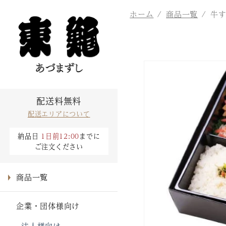
コンテ
ンツに
ホーム
商品一覧
牛
進む
商品情
報にス
キップ
配送料無料
配送エリアについて
納品日
1日前12:00
までに
ご注文ください
商品一覧
企業・団体様向け
法人様向け