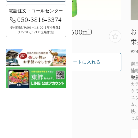
電話注文
・
コールセンター
050-3816-8374
受付時間/9:00～18:00
年中無休
【
】
お茶ペットボトル（600ml）
お
（12/31と1/1は全店休業）
栄
¥183(税込)
¥2
奈
補
栄
カ
タ
ニ
ム
鉄
っ