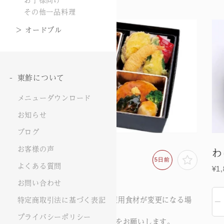
その他一品料理
オードブル
東鮓について
メニューダウンロード
お知らせ
ブログ
お客様の声
あじわい和膳
わ
5日前
よくある質問
¥1,998(税込)
¥1
お問い合わせ
・20食以上で承ります。
特定商取引法に基づく表記
の
・入荷状況等により、一部使用食材が変更になる場
合がございます。
プライバシーポリシー
・ご利用5日前までにご注文をお願いします。