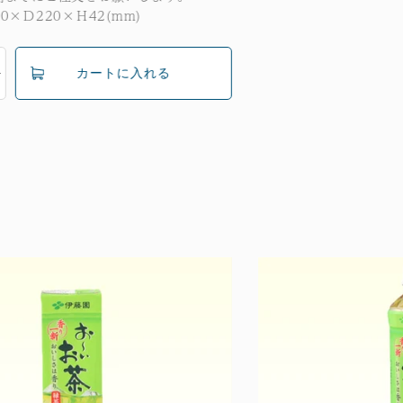
0×Ｄ220×Ｈ42(mm)