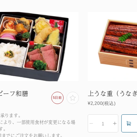
ビーフ和膳
上うな重（うなぎ
5日前
¥2,200(税込)
で承ります。
により、一部使用食材が変更になる場
す。
前までにご注文をお願いします。