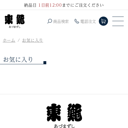
コンテ
納品日
1日前12:00
までにご注文ください
ンツに
進む
商品検索
電話注文
ホーム
お気に入り
お気に入り