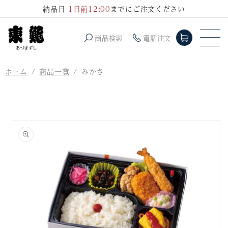
コンテ
納品日
1日前12:00
までにご注文ください
ンツに
進む
商品検索
電話注文
ホーム
商品一覧
みかさ
商品情
報にス
キップ