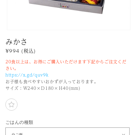
モ
みかさ
ー
ダ
通
¥994
(税込)
ル
常
で
20食以上は、お得にご購入いただけます下記からご注文くだ
価
メ
さい。
格
デ
https://x.gd/quv9k
ィ
お子様も食べやすいおかずが入っております。
ア
サイズ：Ｗ240×Ｄ180×Ｈ40(mm)
(1)
を
開
く
ごはんの種類