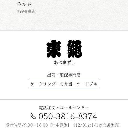
みかさ
みかさ
¥994(税込)
¥994(税
出前
宅配専門店
・
ケータリング
お弁当
オードブル
・
・
電話注文・コールセンター
050-3816-8374
受付時間/9:00～18:00【年中無休】（12/31と1/1は全店休業）