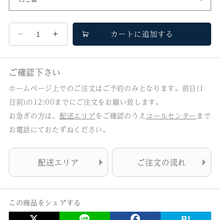
カートに追加する
み
み
か
か
さ
さ
ご確認下さい
の
の
ホームページ上でのご注文はご予約のみとなります。前日(1
数
数
日前)の12:00までにご注文をお願い致します。
量
量
お急ぎの方は、
配送エリア
をご確認のうえ
コールセンター
まで
を
を
お電話にておたずねください。
減
増
ら
や
配送エリア
ご注文の流れ
す
す
この商品をシェアする
B!