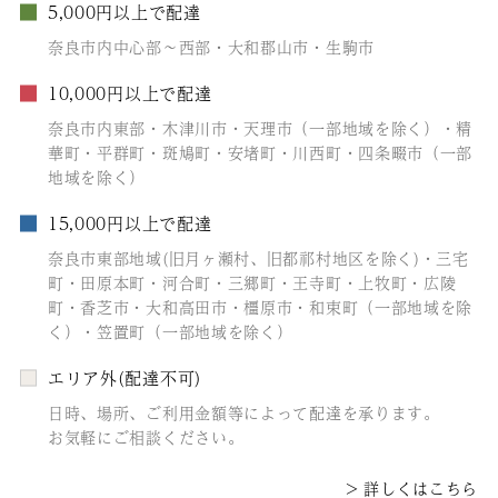
5,000円以上で配達
奈良市内中心部～西部・大和郡山市・生駒市
10,000円以上で配達
奈良市内東部・木津川市・天理市（一部地域を除く）・精
華町・平群町・斑鳩町・安堵町・川西町・四条畷市（一部
地域を除く）
15,000円以上で配達
奈良市東部地域(旧月ヶ瀬村、旧都祁村地区を除く)・三宅
町・田原本町・河合町・三郷町・王寺町・上牧町・広陵
町・香芝市・大和高田市・橿原市・和束町（一部地域を除
く）・笠置町（一部地域を除く）
エリア外(配達不可)
日時、場所、ご利用金額等によって配達を承ります。
お気軽にご相談ください。
詳しくはこちら