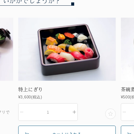
いかがでしょうか？
特上にぎり
茶碗蒸
¥3,600(税込)
¥500(税込
リで