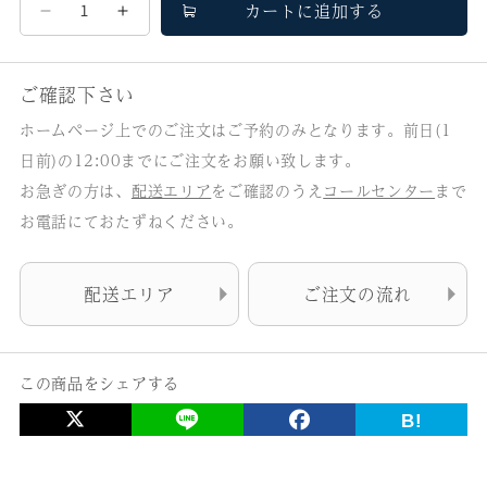
カートに追加する
う
う
な
な
ぎ
ぎ
ご確認下さい
弁
弁
ホームページ上でのご注文はご予約のみとなります。前日(1
当
当
日前)の12:00までにご注文をお願い致します。
の
の
お急ぎの方は、
配送エリア
をご確認のうえ
コールセンター
まで
数
数
お電話にておたずねください。
量
量
を
を
配送エリア
ご注文の流れ
減
増
ら
や
す
す
この商品をシェアする
B!