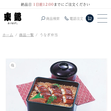
コンテ
納品日
1日前12:00
までにご注文ください
ンツに
進む
商品検索
電話注文
ホーム
商品一覧
うなぎ弁当
商品情
報にス
キップ