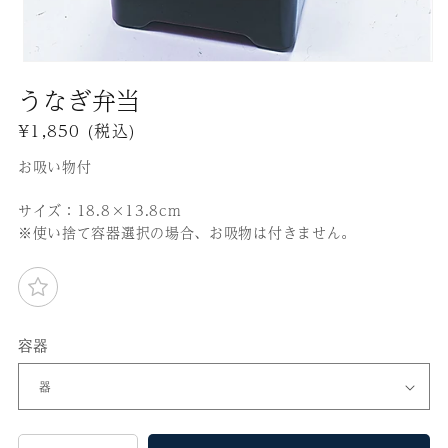
モ
うなぎ弁当
ー
ダ
通
¥1,850
(税込)
ル
常
で
お吸い物付
価
メ
格
デ
サイズ：18.8×13.8cm
ィ
※使い捨て容器選択の場合、お吸物は付きません。
ア
(1)
を
開
く
容器