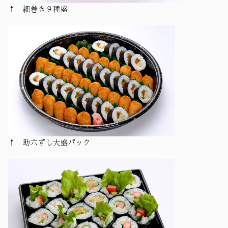
↑ 細巻き９種盛
↑ 助六ずし大盛パック