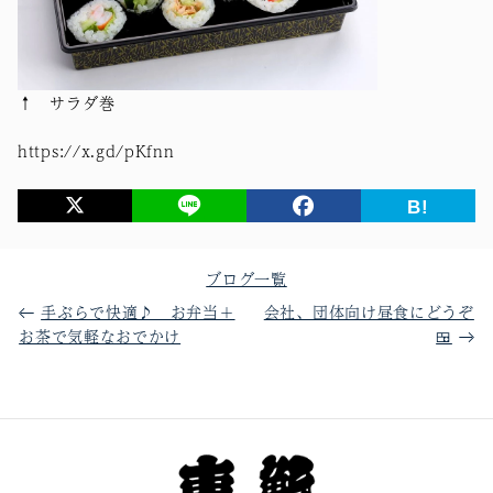
↑ サラダ巻
https://x.gd/pKfnn
B!
ブログ一覧
手ぶらで快適♪ お弁当＋
会社、団体向け昼食にどうぞ
お茶で気軽なおでかけ
🍱