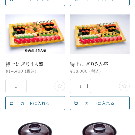
特上にぎり4人盛
特上にぎり5人盛
通
¥14,400
(税込)
通
¥18,000
(税込)
常
常
価
価
格
格