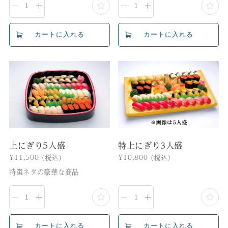
格
格
上にぎり5人盛
特上にぎり3人盛
通
¥11,500
(税込)
通
¥10,800
(税込)
常
常
特選ネタの豪華な商品
価
価
格
格