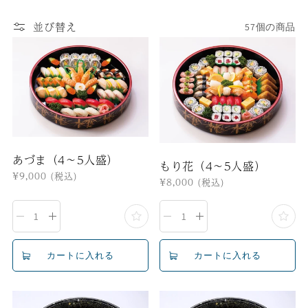
レ
ク
並び替え
57個の商品
シ
ョ
ン
:
あづま（4〜5人盛）
もり花（4〜5人盛）
通
¥9,000
(税込)
通
¥8,000
(税込)
常
常
価
価
格
格