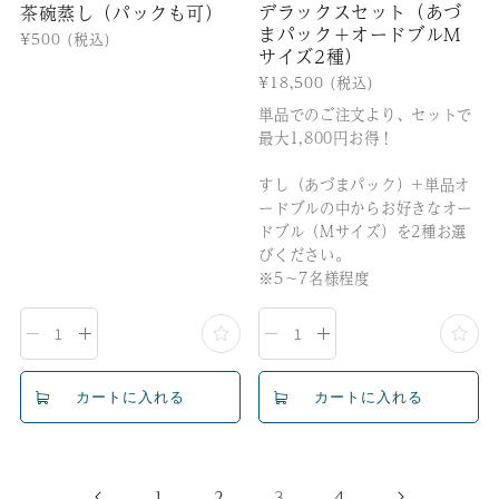
デラックスセット（あづ
茶碗蒸し（パックも可）
まパック＋オードブルM
通
¥500
(税込)
サイズ2種）
常
価
通
¥18,500
(税込)
格
常
単品でのご注文より、セットで
価
最大1,800円お得！
格
すし（あづまパック）+単品オ
ードブルの中からお好きなオー
ドブル（Mサイズ）を2種お選
びください。
※5〜7名様程度
1
2
3
4