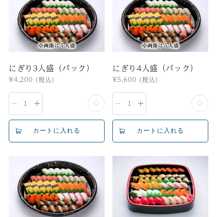
にぎり3人盛（パック）
にぎり4人盛（パック）
通
¥4,200
(税込)
通
¥5,600
(税込)
常
常
価
価
格
格