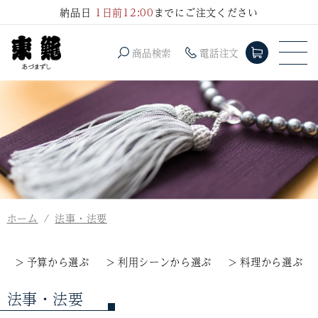
コンテ
納品日
1日前12:00
までにご注文ください
ンツに
進む
商品検索
電話注文
ホーム
法事・法要
予算から選ぶ
利用シーンから選ぶ
料理から選ぶ
コ
法事・法要