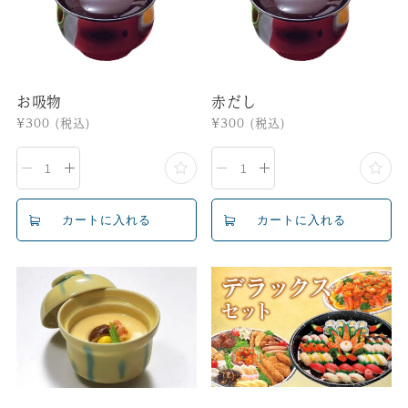
お吸物
赤だし
通
¥300
(税込)
通
¥300
(税込)
常
常
価
価
格
格